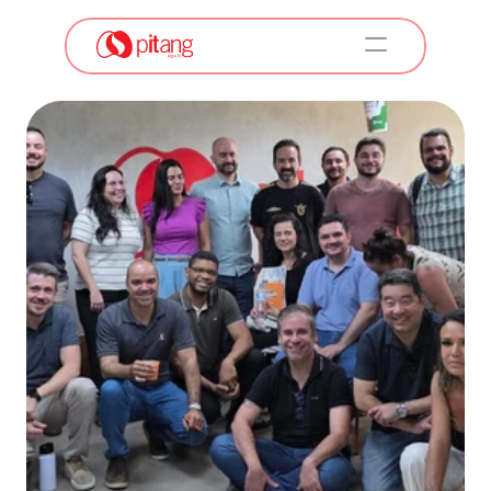
A Pitang
Serviços
Soluções Pitang
Empresas e Unidades de Negócios
LABS
Carreiras
Conteúdos