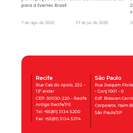
para a Evertec Brasil
2
c
d
7 de ago. de 2026
27 de jul. de 2026
2
Recife
São Paulo
Rua Cais do Apolo, 222 - 
Rua Joaquim Floria
13º andar
- Conj 1001 - 0 
CEP: 50030-220 - Recife 
Edf. Brascan Cent
Antigo Recife/PE 
Corporate, Itaim Bi
Tel: +55(81) 3134 5200 
São Paulo/SP  
Fax: +55(81) 3134 5374 