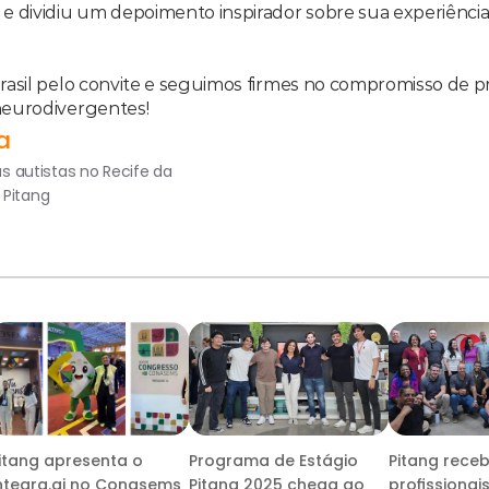
e dividiu um depoimento inspirador sobre sua experiência
rasil pelo convite e seguimos firmes no compromisso de 
neurodivergentes!
a
 autistas no Recife da 
a Pitang
itang apresenta o
Programa de Estágio
Pitang rece
ntegra.ai no Conasems
Pitang 2025 chega ao
profissionai