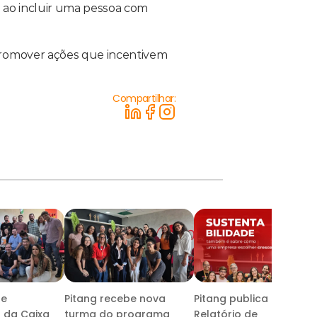
 ao incluir uma pessoa com 
promover ações que incentivem 
Compartilhar:
be
Pitang recebe nova
Pitang publica seu
s da Caixa
turma do programa
Relatório de