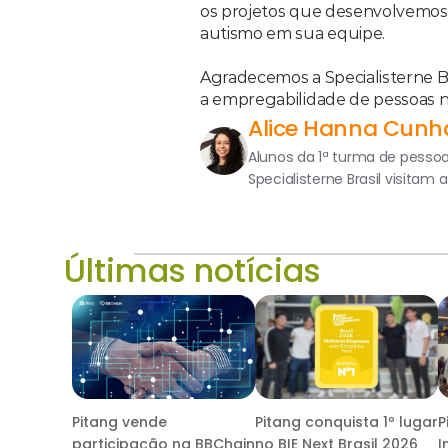
os projetos que desenvolvemos 
autismo em sua equipe. 
Agradecemos a Specialisterne B
a empregabilidade de pessoas 
Alice Hanna Cunh
Alunos da 1ª turma de pessoas
Specialisterne Brasil visitam 
Últimas notícias
Pitang vende
Pitang conquista 1º lugar
P
participação na BBChain
no BIE Next Brasil 2026
I