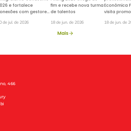
026 e fortalece
fim e recebe nova turma
Econômica F
onexões com gestores
de talentos
visita promo
a saúde pública
Innovation 
0 de jul. de 2026
18 de jun. de 2026
18 de jun. de 
Mais
no, 466 
ury
bi