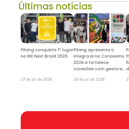
Últimas notícias
Pitang conquista 1º lugar
Pitang apresenta o
P
no BIE Next Brasil 2026
Integra.ai no Conasems
P
2026 e fortalece
f
conexões com gestores
d
da saúde pública
27 de jul. de 2026
20 de jul. de 2026
1