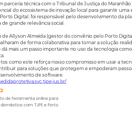
m parceria técnica com o Tribunal de Justiça do Maranhão 
ncial do ecossistema de inovação local para garantir uma en
rto Digital, foi responsável pelo desenvolvimento da pla
de grande relevância social. 
de Allyson Almeida (gestor do convênio pelo Porto Digital
lharam de forma colaborativa para tornar a solução realid
 dá mais um passo importante no uso da tecnologia como a
a. 
ojetos como este reforça nosso compromisso em usar a tecno
Contribuir para soluções que protegem e empoderam pessoa
senvolvimento de software. 
edidaprotetiva.svc.tjpe.jus.br/
a
to de ferramenta online para 
a doméstica com TJPE e Porto 