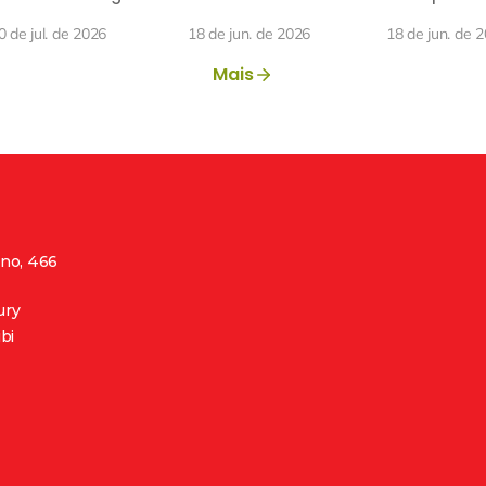
a saúde pública
Innovation 
0 de jul. de 2026
18 de jun. de 2026
18 de jun. de 
Mais
no, 466 
ury
bi