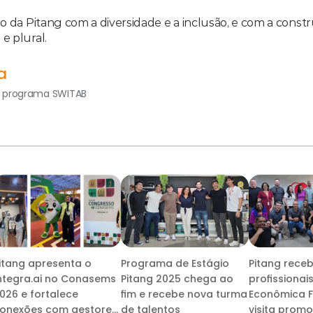
sso da Pitang com a diversidade e a inclusão, e com a cons
e plural.
a
o programa SWITAB
itang apresenta o
Programa de Estágio
Pitang rece
ntegra.ai no Conasems
Pitang 2025 chega ao
profissionai
026 e fortalece
fim e recebe nova turma
Econômica F
onexões com gestores
de talentos
visita promo