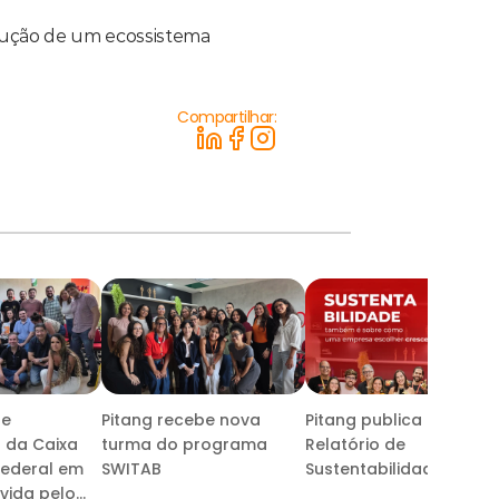
trução de um ecossistema 
Compartilhar:
be
Pitang recebe nova
Pitang publica seu
s da Caixa
turma do programa
Relatório de
ederal em
SWITAB
Sustentabilidade
vida pelo