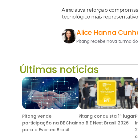
A iniciativa reforça o compromi
tecnológico mais representativo 
Alice Hanna Cunh
Pitang recebe nova turma d
Últimas notícias
Pitang vende
Pitang conquista 1º lugar
P
participação na BBChain
no BIE Next Brasil 2026
I
para a Evertec Brasil
2
c