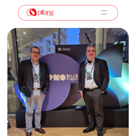
A Pitang
Serviços
Soluções Pitang
Empresas e Unidades de Negócios
LABS
Carreiras
Conteúdos