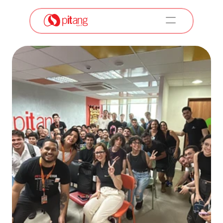
A Pitang
Serviços
Soluções Pitang
Empresas e Unidades de Negócios
LABS
Carreiras
Conteúdos