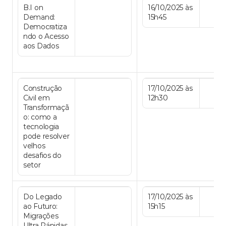
B.I on 
16/10/2025 às 
Demand: 
15h45
Democratiza
ndo o Acesso 
aos Dados
Construção 
17/10/2025 às 
Civil em 
12h30
Transformaçã
o: como a 
tecnologia 
pode resolver 
velhos 
desafios do 
setor
Do Legado 
17/10/2025 às 
ao Futuro: 
15h15
Migrações 
Ultra Rápidas 